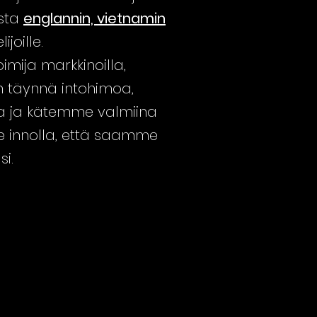
usta
englannin, vietnamin
ijoille.
mija markkinoilla,
täynnä intohimoa,
 ja kätemme valmiina
 innolla, että saamme
i.