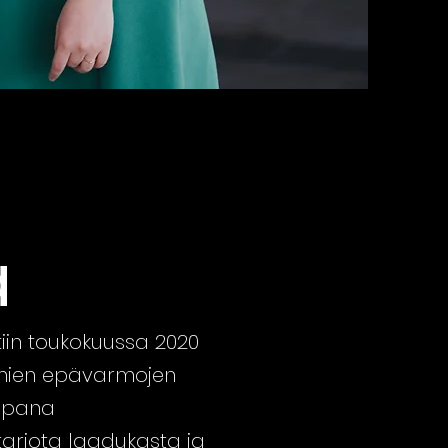
ä
tiin toukokuussa 2020
mien epävarmojen
impana
arjota laadukasta ja