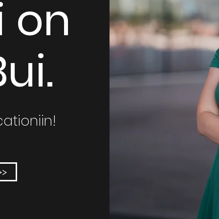
i on
Bui.
ationiin!
>>