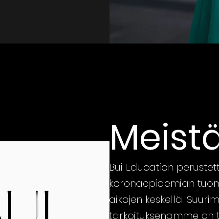
Meist
Bui Education perustet
koronaepidemian tuo
aikojen keskellä. Suur
tarkoituksenamme on t