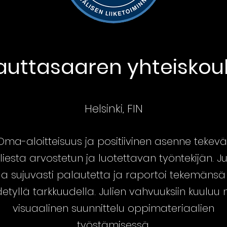
auttasaaren yhteiskou
Helsinki, FIN
Oma-aloitteisuus ja positiivinen asenne tekevä
liesta arvostetun ja luotettavan työntekijän. Ju
a sujuvasti palautetta ja raportoi tekemänsä
etyllä tarkkuudella. Julien vahvuuksiin kuuluu
visuaalinen suunnittelu oppimateriaalien
työstämisessä.