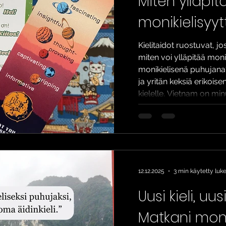
Miten ylläpit
monikielisyyt
Kielitaidot ruostuvat, jos
miten voi ylläpitää moni
monikielisenä puhujana?
ja yritän keksiä erikoise
kielelle. Vietnam on minu
hetkellä käytän harvoin
asuinympäristöni vuok
vietnamia äitini ja Viet
kanssa. Suomessa asuvi
seurassa käytän vietnam
code-switching ta
12.12.2025
3 min käytetty lu
Uusi kieli, uu
Matkani moni