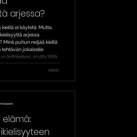
ää
tä arjessa?
 kieltä ei käytetä. Mutta,
kielisyyttä arjessa
 Minä puhun neljää kieltä
n tehtävän jokaiselle
n äidinkieleni, mutta tällä
 vietnamia
si. Pääsen puhumaan
namissa asuvieni ystävien
en vietnamilaisten
ia, vaikka koodinvaihto eli
kemiseen
si elämä:
kielisyyteen