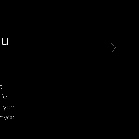
lu
t
lie
 työn
 myös