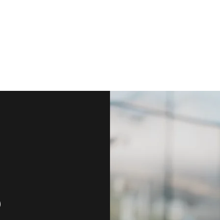
käinen oppiminen -blogi
Ota yhteyttä
Ryhmät
Tapahtumat
,