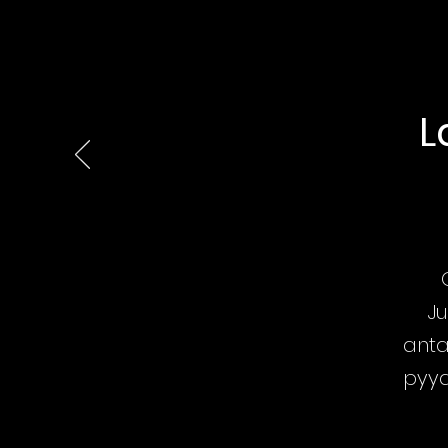
L
Ju
anta
pyyd