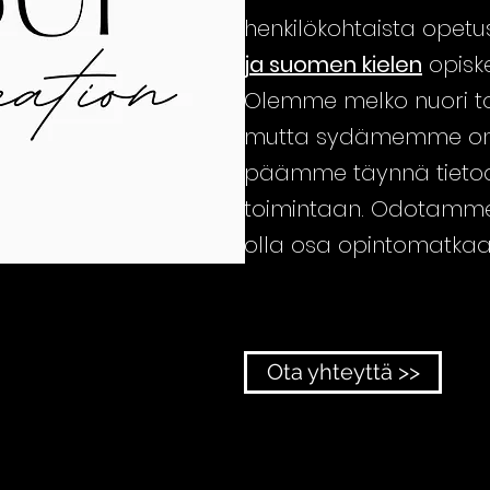
henkilökohtaista opet
ja suomen kielen
opiskel
Olemme melko nuori toi
mutta sydämemme on 
päämme täynnä tietoa
toimintaan. Odotamme
olla osa opintomatkaas
Ota yhteyttä >>