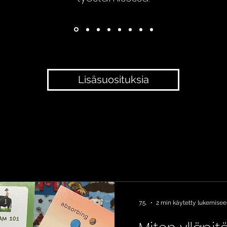
Lisäsuosituksia
7.5.
2 min käytetty lukemise