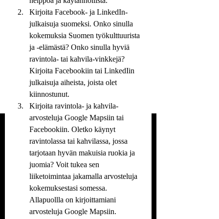
helppoa ja käytännöllistä.
Kirjoita Facebook- ja LinkedIn-
julkaisuja suomeksi. Onko sinulla 
kokemuksia Suomen työkulttuurista 
ja -elämästä? Onko sinulla hyviä 
ravintola- tai kahvila-vinkkejä? 
Kirjoita Facebookiin tai LinkedIin 
julkaisuja aiheista, joista olet 
kiinnostunut.
Kirjoita ravintola- ja kahvila-
arvosteluja Google Mapsiin tai 
Facebookiin. Oletko käynyt 
ravintolassa tai kahvilassa, jossa 
tarjotaan hyvän makuisia ruokia ja 
juomia? Voit tukea sen 
liiketoimintaa jakamalla arvosteluja 
kokemuksestasi somessa. 
Allapuollla on kirjoittamiani 
arvosteluja Google Mapsiin.